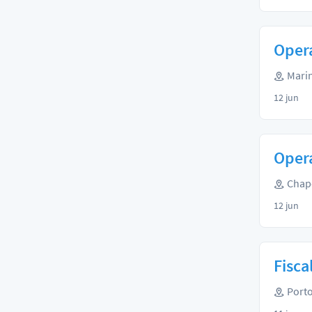
Opera
Marin
12 jun
Opera
Chape
12 jun
Fisca
Porto