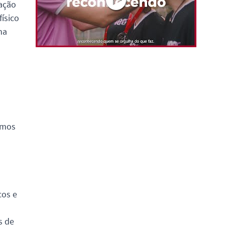
ração
ísico
na
emos
cos e
s de