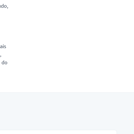
udo,
ais
,
e do