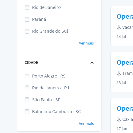
Rio de Janeiro
Opera
Paraná
Vacar
Rio Grande do Sul
14 jul
Ver mais
Opera
CIDADE
Trama
Porto Alegre - RS
13 jul
Rio de Janeiro - RJ
São Paulo - SP
Opera
Balneário Camboriú - SC
Caxia
Ver mais
17 jun