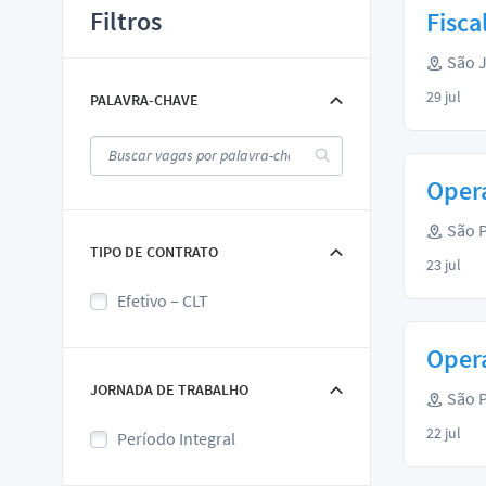
Filtros
Fisca
São J
29 jul
PALAVRA-CHAVE
Opera
São P
TIPO DE CONTRATO
23 jul
Efetivo – CLT
Opera
JORNADA DE TRABALHO
São P
22 jul
Período Integral