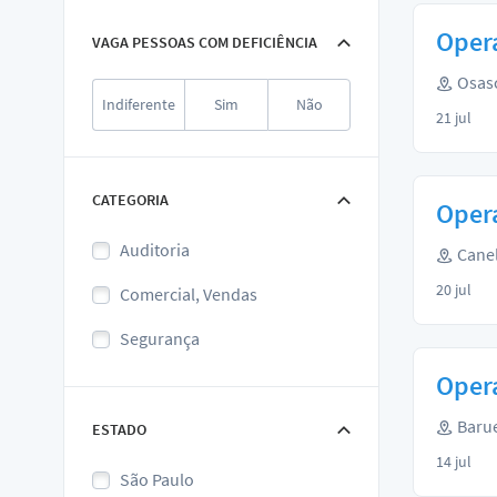
Opera
VAGA PESSOAS COM DEFICIÊNCIA
Osasc
Indiferente
Sim
Não
21 jul
CATEGORIA
Opera
Auditoria
Canel
20 jul
Comercial, Vendas
Segurança
Opera
Barue
ESTADO
14 jul
São Paulo