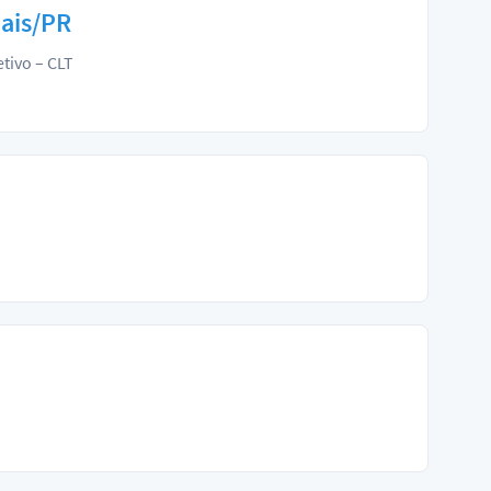
hais/PR
etivo – CLT